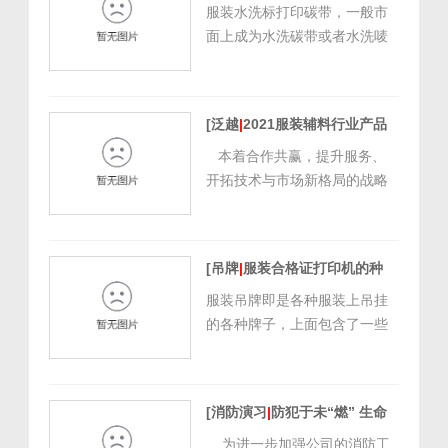
熨烫碳带]
[
2021/8/16
种特殊材料做的标签，配用专
服装水洗标打印碳带，一般市
11:59:17
]
用的水洗标碳带打印, 经过数次
面上成为水洗碳带或者水洗唛
水洗仍可读取标签上的数...
碳带。是专门用来打印服装水
洗唛标签的一种特殊碳带。按
材质和成分分类，水洗碳带属
[泛越
|
2021服装辅料行业产品
于树脂碳带的一种，材质更为
交流会(上海站)]
[
2021/6/15
优异的增强型。 泛越水洗碳带
本着合作共赢，提升服务、
17:17:30
]
采用高品质碳黑，字迹保存时
开拓技术与市场新格局的战略
间久、色牢度高，色彩饱和度
目标，推动行业新设备发展，
高，且有效保...
让客户更好的全方位了解产
品。由泛越特种打印举办的服
[吊牌
|
服装合格证打印机的种
装辅料行业产品交流会（上海
类，怎么选择？]
[
2021/5/11
站）于6月3日在上海亚朵酒店
服装吊牌即是各种服装上吊挂
9:53:55
]
举行，来自上海及周边的众多
的各种牌子，上面包含了一些
服装行业巨头应邀...
服装的基本信息和洗涤注意事
项。随着服装企业的竞争日益
激烈，服装吊牌也从材质、工
[消防演习
|
防犯于未“燃” 生命
艺、形状上分为各种款式。服
没有演练]
[
2021/4/14 9:45:11
]
装吊牌的美观度从某种程度上
为进一步加强公司的消防工