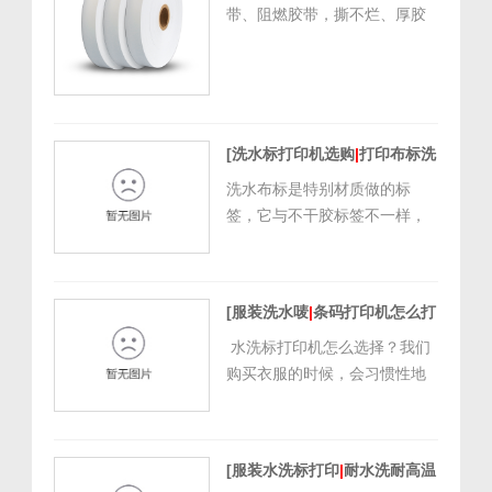
[
2021/10/30 17:13:44
]
带。 而碳带则是水洗...
带、阻燃胶带，撕不烂、厚胶
带、单防、双面缎带 缎带：织
边带（单双）、彩色织边带、
无荧光缎带、普通缎带、高档
单双面缎带、全/半消光缎带、
聚脂带 环保、抗砂洗、无荧
[洗水标打印机选购
|
打印布标洗
光、无纺布、杜邦纸、不干胶
唛前先来看看这几点]
洗水布标是特别材质做的标
洗标 彩色尼龙带、染色缎带
[
2021/10/13 16:48:03
]
签，它与不干胶标签不一样，
洗水标能够防水、防撕、防
刮。首要应用在服装、鞋帽、
皮具等服装纺织行业中。通过
[服装洗水唛
|
条码打印机怎么打
数次水洗熨烫仍可读取标签上
水洗标]
[
2021/8/27 10:24:05
]
的数据。那咱们要怎么挑选合
水洗标打印机怎么选择？我们
适的洗水标打印机？ 挑选洗水
购买衣服的时候，会习惯性地
标打印机的考虑要素有以下几
通过查看衣服的标签或吊牌，
点： 1、洗水布...
了解衣服的尺码，固定在衣服
上的柔性标签，行业内叫水洗
[服装水洗标打印
|
耐水洗耐高温
唛，又叫洗标、水洗布标,是一