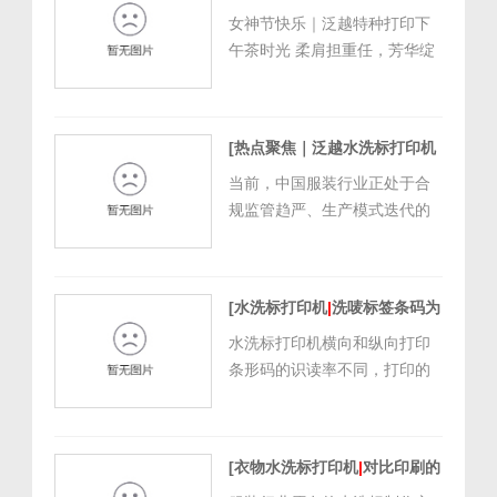
种打印女神节下午茶温暖上线]
延长穿着寿命的关键指南。但
女神节快乐｜泛越特种打印下
[
2026/3/7 9:43:08
]
很少有人知道，这张耐洗耐
午茶时光 柔肩担重任，芳华绽
磨、字迹清晰的水洗标，背后
锋芒。 致敬每一位发光的女
离不开水洗标...
神，愿你自信坦荡，光芒万
丈，甜蜜常伴
[热点聚焦｜泛越水洗标打印机
赋能服装行业高质量升级]
当前，中国服装行业正处于合
[
2026/2/5 15:28:30
]
规监管趋严、生产模式迭代的
关键节点，合规标准化、生产
高效化已成为行业发展的核心
关键词。从服装水洗标合规新
[水洗标打印机
|
洗唛标签条码为
规的全面落地，到中小服装企
什么都是横着的]
[
2022/5/13
业面临的辅料加工效率瓶颈，
水洗标打印机横向和纵向打印
16:17:09
]
水洗标作为服装的“身份凭证”，
条形码的识读率不同，打印的
其打印质量、效率与合规性，
清晰度也是不同的，横着的条
直接关系到...
形码图像的质量往往高于纵向
条形码。 无论你使用哪个品
[衣物水洗标打印机
|
对比印刷的
牌的水洗标打印机，它都会有
优势]
[
2021/12/13 17:08:53
]