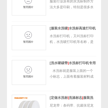
相同的效果，在日常使用中发
服装行业原有的水洗标制作方
现，泛越水洗标打印机系列比
法大多是印刷，特别是很多水
其他品牌打印竖型有更好的
洗标材料是丝带、缎带、尼龙
效...
带、聚酯带等，但是印刷相应
的成本会较高，特别是当水洗
[服装水洗唛
|
水洗标高速打印机
标的样板内容有很多格式，每
如何选择]
[
2021/11/17
种格式的数量相对不是太多的
水洗标打印机，又叫洗标打印
9:06:44
]
时候，印刷成本就会变高，因
机，水洗唛打印机等名称，是
为印刷需要最低起印量，而且
用来打印各种服装上标注衣服
就时间而言，印...
的面料成份和正确的洗涤方法
标签的打印机。 服装厂商每天
[洗水唛碳带
|
水洗标打印机专用
都需要打印大量的水洗标签，
碳带是什么材料]
[
2021/11/2
就需要一台坚固耐用，打印速
水洗标就是服装上面的一个
12:00:00
]
度快打印效果好的水洗标高速
小标志，上面有着服装材料成
打印机。 泛越BX350工业级水
分，洗涤的注意事项等很多关
洗标高...
键内容。水洗标的材料有很
多，像尼龙带、缎带、织边
[定做水洗标
|
洗涤标志
|
服装洗
带、聚酯带等等多种材质，其
水唛尼龙缎带丝带]
中比较常见的就是尼龙带和缎
尼龙带：条码带、抗裁张尼龙