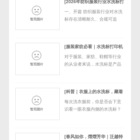
[2026年纺织服装行业水洗标打
关联 GB 5296.4-2012《消费品
印机选型指南｜泛越特种打印
使用说明 第 4 部分：纺织品和
一、开篇 纺织服装行业对水洗
的耐洗耐用与高效合规]
服装》等强制标准的执行。企
标存在清晰耐久、合规可追
[
2026/5/26 9:27:24
]
业常面临打印字迹...
溯、高效稳定的核心需求，直
接影响产品上市效率、市场抽
检通过率与品牌口碑。泛越特
[服装家纺必看｜水洗标打印机
种打印推出的泛越水洗标打印
科普指南，避开误区选对设备]
机，以热转印高清输出、全材
对于服装、家纺、鞋帽等行业
[
2026/5/16 16:32:14
]
质适配、工业级连续作业、国
的从业者来说，水洗标是产品
标合规输出为核心能力，适配
合规出厂的必备标识，承载着
服装、家纺、箱...
面料成分、洗涤方式、保养说
明等核心信息，其打印质量直
[科普｜衣服上的水洗标，藏着
接关系到产品口碑、生产效率
特种打印的大讲究]
[
2026/4/30
乃至合规风险。但很多从业者
每次洗衣服前，你是否会下意
15:56:23
]
在选择水洗标打印机时，常常
识看一眼衣服内侧的水洗标？
陷入各种误区，要么花高价买
标注着面料成分、洗涤方式、
了不适用的设备...
保养说明的小小标签，看似不
起眼，却是服装的“身份名片”，
[春风如你，熠熠芳华｜泛越特
更是保障我们正确护理衣物、