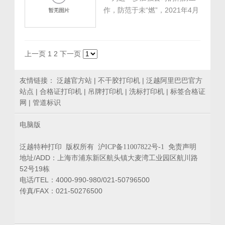
也可以吸引消费者，给人带来
作，防范于未“燃”，2021年4月
更深刻的印象。 传统的手工贴
13日上午，泛越材料科技（苏
标吊牌在市面...
州）有限公司在兰生智造园举
办了消防演习活动。 通过消
上一页
1
2
下一页
防演练增强大家的逃生技巧及
安全意识，同时也是对公司树
友情链接：
泛越官方站
|
不干胶打印机
|
泛越阿里巴巴官方
立...
站点
|
合格证打印机
|
吊牌打印机
|
洗标打印机
|
标签合格证
网
|
管道标识
电脑版
泛越特种打印 版权所有
免责声明
沪ICP备11007822号-1
地址/ADD：上海市浦东新区航头镇大麦湾工业园区航川路
52号19栋
电话/TEL：4000-990-980/021-50796500
传真/FAX：021-50276500