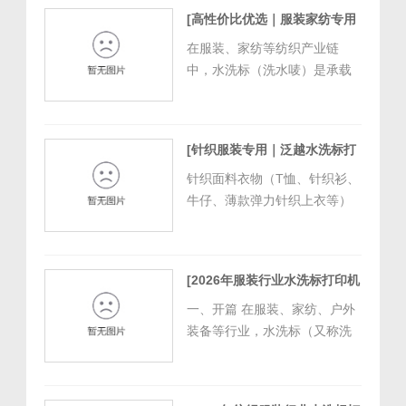
片。一张劣质家纺水洗标，水
[高性价比优选｜服装家纺专用
洗数次字迹模糊掉色、基材粗
彩色双面水洗标打印机推荐]
糙扎肤、成分标识不合规范，
在服装、家纺等纺织产业链
[
2026/7/8 11:30:53
]
不仅会拉低终端消费体验，引
中，水洗标（洗水唛）是承载
发售后差评，更会造成内销抽
面料成分、洗护标准、产地溯
检不合格、外贸...
源等核心信息的关键标识。其
打印精度、字迹耐久性、合规
[针织服装专用｜泛越水洗标打
性，直接关乎纺织企业的生产
印机，服饰标签生产优选设备]
效率、产品质检通过率与市场
针织面料衣物（T恤、针织衫、
[
2026/7/7 13:38:17
]
经营资质。当前纺织行业对水
牛仔、薄款弹力针织上衣等）
洗标打印设备的核心需求，集
品类丰富，出口内销均需合规
中在设备耐用性、...
多语种水洗标、尺码标、品牌
主标，标签耐水洗、不脱墨、
[2026年服装行业水洗标打印机
小字清晰是硬性门槛。泛越水
选型指南｜泛越的高合规与耐
洗标打印机深耕服饰织唛/缎面
一、开篇 在服装、家纺、户外
用性]
[
2026/6/1 17:09:04
]
水洗标打印场景，精准匹配针
装备等行业，水洗标（又称洗
织服装全品类标签生产需求，
水唛）是产品合规性的核心载
稳定解决针...
体，不仅承载着成分、洗涤说
明、产地等关键信息，更直接