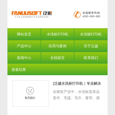
网站首页
水洗标打印机
水洗唛打印机
产品中心
应用与案例
关于泛越
新闻中心
在线留言
联系我们
搜索结果
[泛越水洗标打印机｜专业解决
家纺水洗标打印难题]
在家纺产业中，水洗标是床品
[
2026/8/4 13:21:16
]
套件、毛毯、毛巾、窗帘、酒
店布草、婴童家纺等产品的品
质说明书、合规凭证与品牌名